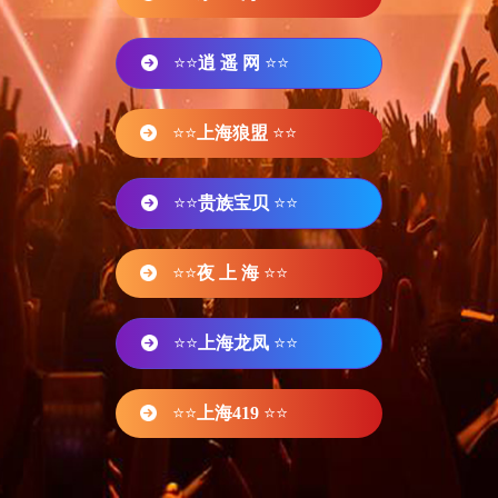
⭐⭐
逍 遥 网
⭐⭐
⭐⭐
上海狼盟
⭐⭐
⭐⭐
贵族宝贝
⭐⭐
⭐⭐
夜 上 海
⭐⭐
⭐⭐
上海龙凤
⭐⭐
⭐⭐
上海419
⭐⭐