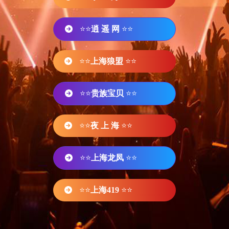
⭐⭐
逍 遥 网
⭐⭐
⭐⭐
上海狼盟
⭐⭐
⭐⭐
贵族宝贝
⭐⭐
⭐⭐
夜 上 海
⭐⭐
⭐⭐
上海龙凤
⭐⭐
⭐⭐
上海419
⭐⭐