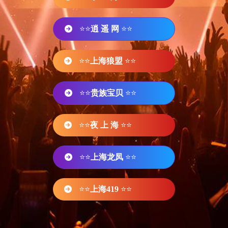
⭐⭐
逍 遥 网
⭐⭐
⭐⭐
上海狼盟
⭐⭐
⭐⭐
贵族宝贝
⭐⭐
⭐⭐
夜 上 海
⭐⭐
⭐⭐
上海龙凤
⭐⭐
⭐⭐
上海419
⭐⭐