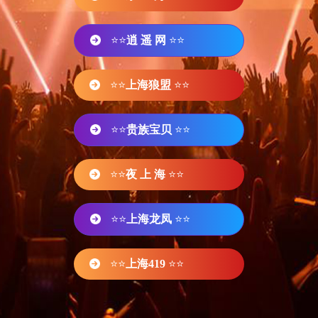
⭐⭐
逍 遥 网
⭐⭐
⭐⭐
上海狼盟
⭐⭐
⭐⭐
贵族宝贝
⭐⭐
⭐⭐
夜 上 海
⭐⭐
⭐⭐
上海龙凤
⭐⭐
⭐⭐
上海419
⭐⭐