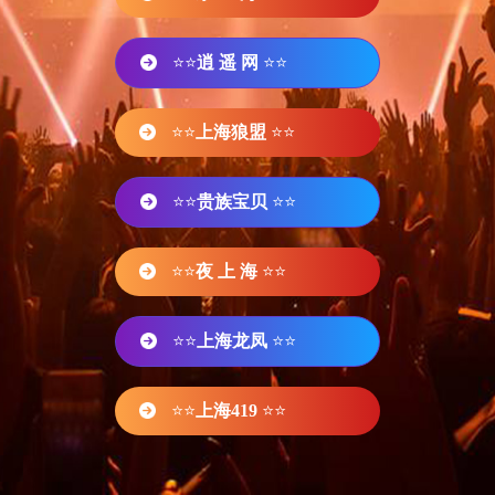
⭐⭐
逍 遥 网
⭐⭐
⭐⭐
上海狼盟
⭐⭐
⭐⭐
贵族宝贝
⭐⭐
⭐⭐
夜 上 海
⭐⭐
⭐⭐
上海龙凤
⭐⭐
⭐⭐
上海419
⭐⭐