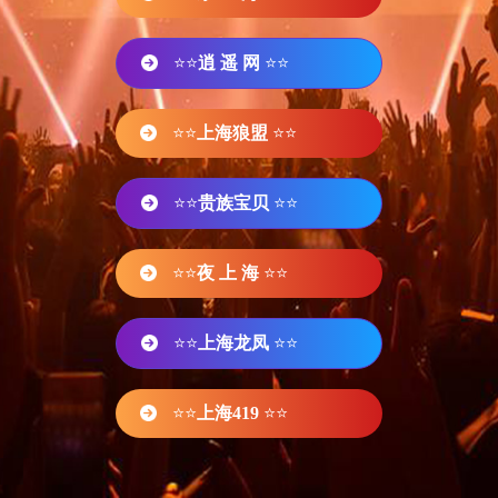
⭐⭐
逍 遥 网
⭐⭐
⭐⭐
上海狼盟
⭐⭐
⭐⭐
贵族宝贝
⭐⭐
⭐⭐
夜 上 海
⭐⭐
⭐⭐
上海龙凤
⭐⭐
⭐⭐
上海419
⭐⭐