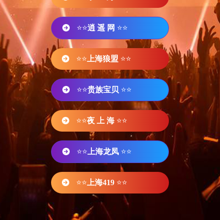
⭐⭐
逍 遥 网
⭐⭐
⭐⭐
上海狼盟
⭐⭐
⭐⭐
贵族宝贝
⭐⭐
⭐⭐
夜 上 海
⭐⭐
⭐⭐
上海龙凤
⭐⭐
⭐⭐
上海419
⭐⭐