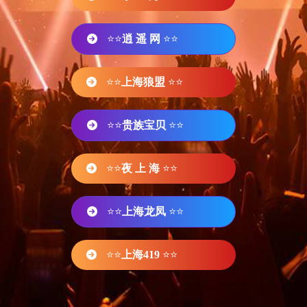
⭐⭐
逍 遥 网
⭐⭐
⭐⭐
上海狼盟
⭐⭐
⭐⭐
贵族宝贝
⭐⭐
⭐⭐
夜 上 海
⭐⭐
⭐⭐
上海龙凤
⭐⭐
⭐⭐
上海419
⭐⭐