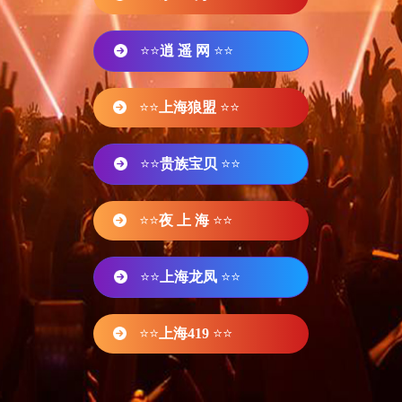
⭐⭐
逍 遥 网
⭐⭐
⭐⭐
上海狼盟
⭐⭐
⭐⭐
贵族宝贝
⭐⭐
⭐⭐
夜 上 海
⭐⭐
⭐⭐
上海龙凤
⭐⭐
⭐⭐
上海419
⭐⭐