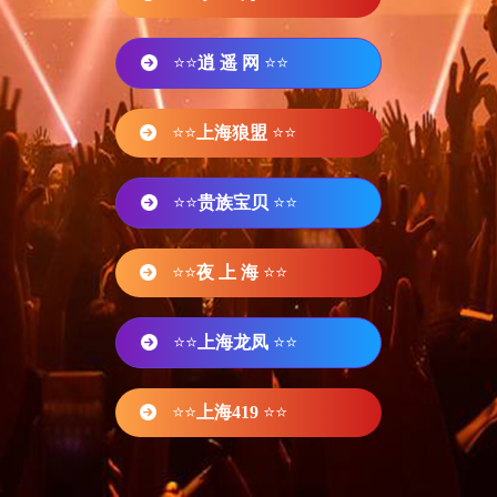
⭐⭐
逍 遥 网
⭐⭐
⭐⭐
上海狼盟
⭐⭐
⭐⭐
贵族宝贝
⭐⭐
⭐⭐
夜 上 海
⭐⭐
⭐⭐
上海龙凤
⭐⭐
⭐⭐
上海419
⭐⭐