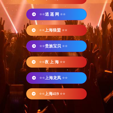
⭐⭐
逍 遥 网
⭐⭐
⭐⭐
上海狼盟
⭐⭐
⭐⭐
贵族宝贝
⭐⭐
⭐⭐
夜 上 海
⭐⭐
⭐⭐
上海龙凤
⭐⭐
⭐⭐
上海419
⭐⭐