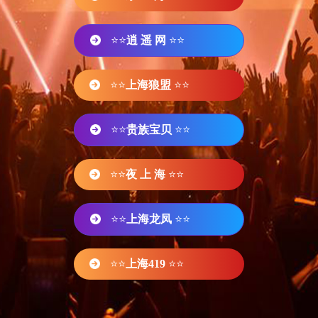
⭐⭐
逍 遥 网
⭐⭐
⭐⭐
上海狼盟
⭐⭐
⭐⭐
贵族宝贝
⭐⭐
⭐⭐
夜 上 海
⭐⭐
⭐⭐
上海龙凤
⭐⭐
⭐⭐
上海419
⭐⭐